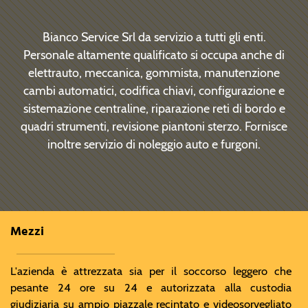
Bianco Service Srl da servizio a tutti gli enti.
Personale altamente qualificato si occupa anche di
elettrauto, meccanica, gommista, manutenzione
cambi automatici, codifica chiavi, configurazione e
sistemazione centraline, riparazione reti di bordo e
quadri strumenti, revisione piantoni sterzo. Fornisce
inoltre servizio di noleggio auto e furgoni.
Mezzi
L'azienda è attrezzata sia per il soccorso leggero che
pesante 24 ore su 24 e autorizzata alla custodia
giudiziaria su ampio piazzale recintato e videosorvegliato